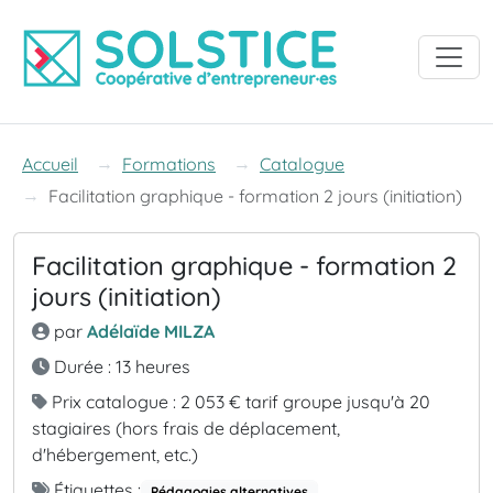
Accéder à la navigation
Accéder au contenu
Accéder au pied de page
Accueil
Formations
Catalogue
Facilitation graphique - formation 2 jours (initiation)
Facilitation graphique - formation 2
jours (initiation)
par
Adélaïde MILZA
Durée : 13 heures
Prix catalogue : 2 053 € tarif groupe jusqu'à 20
stagiaires (hors frais de déplacement,
d'hébergement, etc.)
Étiquettes :
Pédagogies alternatives