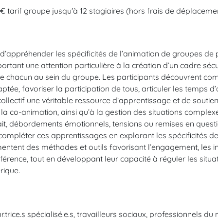
 € tarif groupe jusqu'à 12 stagiaires (hors frais de déplaceme
d’appréhender les spécificités de l’animation de groupes de 
portant une attention particulière à la création d’un cadre sé
e de chacun au sein du groupe. Les participants découvrent c
tée, favoriser la participation de tous, articuler les temps d
collectif une véritable ressource d’apprentissage et de soutien
 la co-animation, ainsi qu’à la gestion des situations complexe
ait, débordements émotionnels, tensions ou remises en quest
t compléter ces apprentissages en explorant les spécificités de
entent des méthodes et outils favorisant l’engagement, les in
nférence, tout en développant leur capacité à réguler les sit
rique.
trice.s spécialisé.e.s, travailleurs sociaux, professionnels du