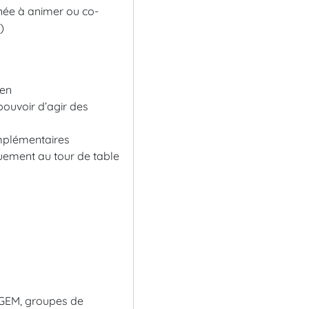
née à animer ou co-
)
ien
pouvoir d’agir des
omplémentaires
iquement au tour de table
 GEM, groupes de