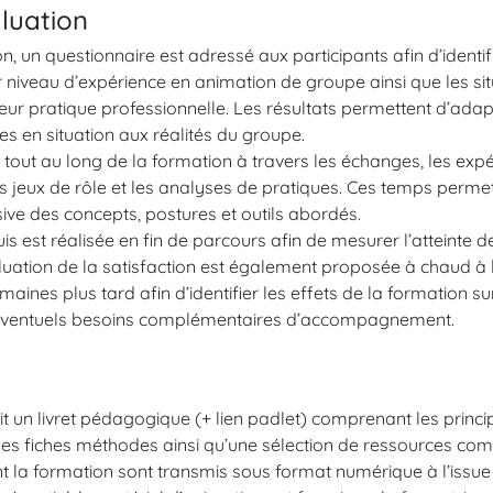
luation
, un questionnaire est adressé aux participants afin d’identifi
ur niveau d’expérience en animation de groupe ainsi que les s
leur pratique professionnelle. Les résultats permettent d’adap
es en situation aux réalités du groupe.
e tout au long de la formation à travers les échanges, les expé
les jeux de rôle et les analyses de pratiques. Ces temps perme
ive des concepts, postures et outils abordés.
s est réalisée en fin de parcours afin de mesurer l’atteinte de
ation de la satisfaction est également proposée à chaud à l’
aines plus tard afin d’identifier les effets de la formation su
s éventuels besoins complémentaires d’accompagnement.
t un livret pédagogique (+ lien padlet) comprenant les princ
 des fiches méthodes ainsi qu’une sélection de ressources co
nt la formation sont transmis sous format numérique à l’issue