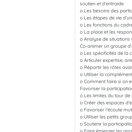
soutien et d’entraide
o Les besoins des partic
o Les étapes de vie d’u
o Les fonctions du cadr
o La place et les respons
o Analyse de situations
Co-animer un groupe 
o Les spécificités de la
o Articuler expertise, a
o Répartir les rôles av
o Utiliser la complémen
o Comment faire si on e
Favoriser la participatio
o Les limites du tour de
o Créer des espaces d’e
o Favoriser l’écoute mutu
o Utiliser les petits gro
o Soutenir la participat
o Faire émerger les ress