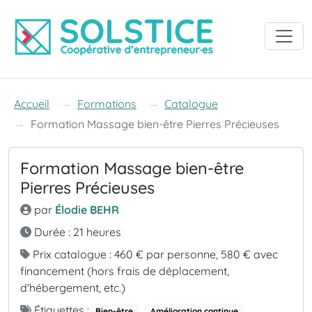
Accéder à la navigation
Accéder au contenu
Accéder au pied de page
Accueil
Formations
Catalogue
Formation Massage bien-être Pierres Précieuses
Formation Massage bien-être
Pierres Précieuses
par
Élodie BEHR
Durée : 21 heures
Prix catalogue : 460 € par personne, 580 € avec
financement (hors frais de déplacement,
d'hébergement, etc.)
Étiquettes :
Bien-être
Amélioration continue