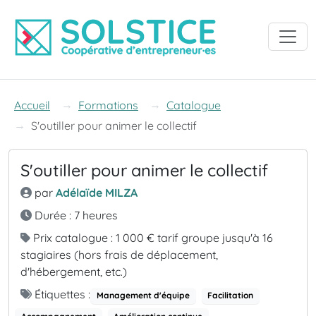
Accéder à la navigation
Accéder au contenu
Accéder au pied de page
Accueil
Formations
Catalogue
S'outiller pour animer le collectif
S'outiller pour animer le collectif
par
Adélaïde MILZA
Durée : 7 heures
Prix catalogue : 1 000 € tarif groupe jusqu'à 16
stagiaires (hors frais de déplacement,
d'hébergement, etc.)
Étiquettes :
Management d'équipe
Facilitation